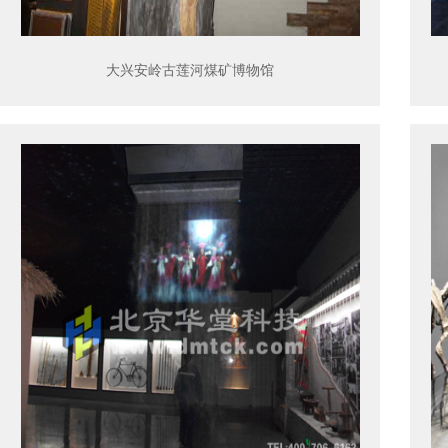
大兴安岭古莲河煤矿博物馆