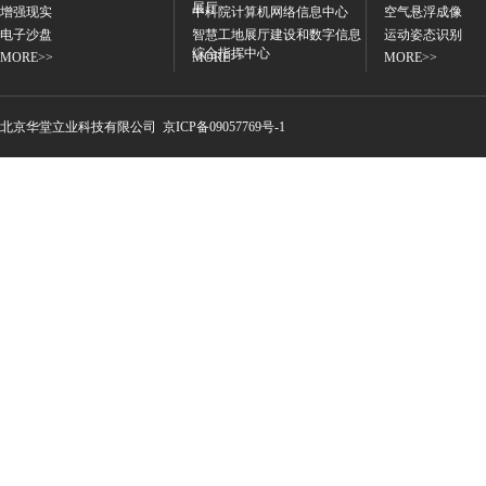
展厅
增强现实
中科院计算机网络信息中心
空气悬浮成像
电子沙盘
智慧工地展厅建设和数字信息
运动姿态识别
综合指挥中心
MORE>>
MORE>>
MORE>>
北京华堂立业科技有限公
司
京ICP备09057769号-1