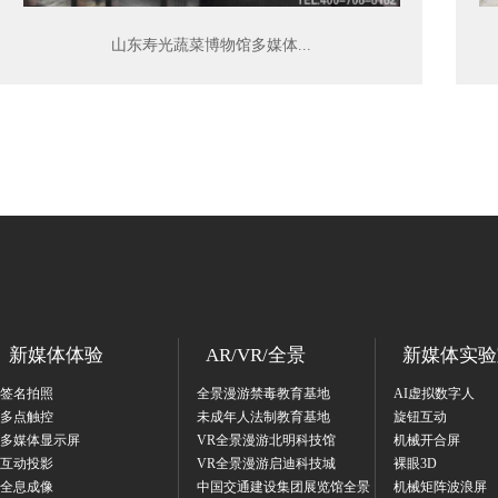
山东寿光蔬菜博物馆多媒体...
新媒体体验
AR/VR/全景
新媒体实验
签名拍照
全景漫游禁毒教育基地
AI虚拟数字人
多点触控
未成年人法制教育基地
旋钮互动
多媒体显示屏
VR全景漫游北明科技馆
机械开合屏
互动投影
VR全景漫游启迪科技城
裸眼3D
全息成像
中国交通建设集团展览馆全景
机械矩阵波浪屏