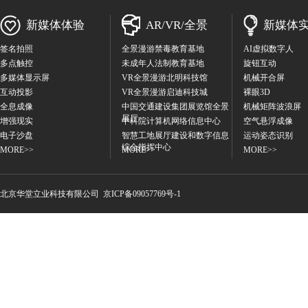
新媒体体验
AR/VR/全景
新媒体
签名拍照
全景漫游禁毒教育基地
AI虚拟数字人
多点触控
未成年人法制教育基地
旋钮互动
多媒体显示屏
VR全景漫游北明科技馆
机械开合屏
互动投影
VR全景漫游启迪科技城
裸眼3D
全息成像
中国交通建设集团展览馆全景
机械矩阵波浪屏
展厅
增强现实
中科院计算机网络信息中心
空气悬浮成像
电子沙盘
智慧工地展厅建设和数字信息
运动姿态识别
综合指挥中心
MORE>>
MORE>>
MORE>>
北京华堂立业科技有限公
司
京ICP备09057769号-1