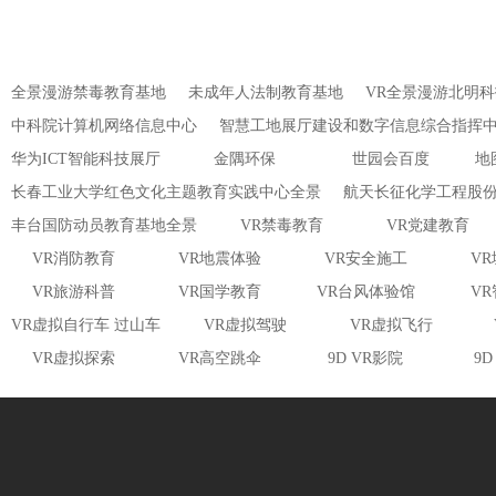
全景漫游禁毒教育基地
未成年人法制教育基地
VR全景漫游北明
中科院计算机网络信息中心
智慧工地展厅建设和数字信息综合指挥
华为ICT智能科技展厅
金隅环保
世园会百度
地
长春工业大学红色文化主题教育实践中心全景
航天长征化学工程股
丰台国防动员教育基地全景
VR禁毒教育
VR党建教育
VR消防教育
VR地震体验
VR安全施工
V
VR旅游科普
VR国学教育
VR台风体验馆
V
VR虚拟自行车 过山车
VR虚拟驾驶
VR虚拟飞行
VR虚拟探索
VR高空跳伞
9D VR影院
9D