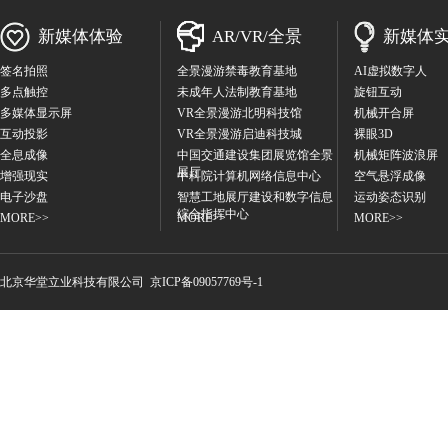
新媒体体验
AR/VR/全景
新媒体
签名拍照
全景漫游禁毒教育基地
AI虚拟数字人
多点触控
未成年人法制教育基地
旋钮互动
多媒体显示屏
VR全景漫游北明科技馆
机械开合屏
互动投影
VR全景漫游启迪科技城
裸眼3D
全息成像
中国交通建设集团展览馆全景
机械矩阵波浪屏
展厅
增强现实
中科院计算机网络信息中心
空气悬浮成像
电子沙盘
智慧工地展厅建设和数字信息
运动姿态识别
综合指挥中心
MORE>>
MORE>>
MORE>>
北京华堂立业科技有限公
司
京ICP备09057769号-1