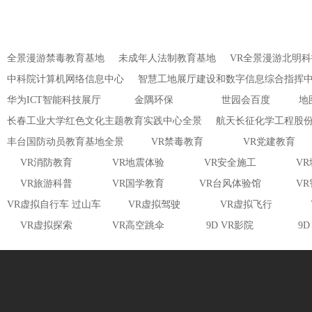
全景漫游禁毒教育基地
未成年人法制教育基地
VR全景漫游北明
中科院计算机网络信息中心
智慧工地展厅建设和数字信息综合指挥
华为ICT智能科技展厅
金隅环保
世园会百度
地
长春工业大学红色文化主题教育实践中心全景
航天长征化学工程股
丰台国防动员教育基地全景
VR禁毒教育
VR党建教育
VR消防教育
VR地震体验
VR安全施工
V
VR旅游科普
VR国学教育
VR台风体验馆
V
VR虚拟自行车 过山车
VR虚拟驾驶
VR虚拟飞行
VR虚拟探索
VR高空跳伞
9D VR影院
9D